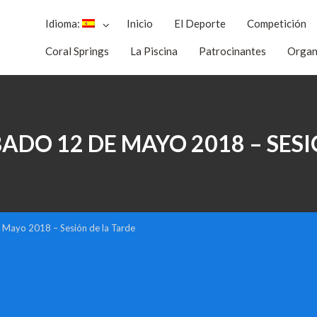
Idioma:
Inicio
El Deporte
Competición
Coral Springs
La Piscina
Patrocinantes
Organ
 –
BADO 12 DE MAYO 2018 – SES
 Mayo 2018 – Sesión de la Tarde