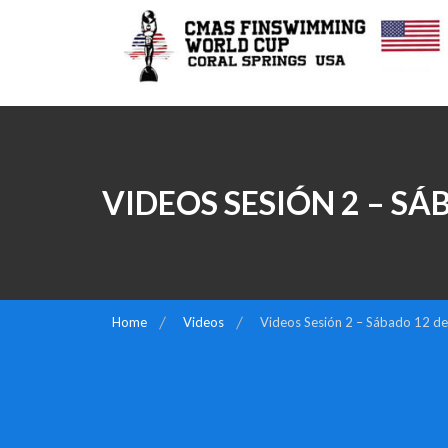
Skip
to
content
COPA MUNDO CMAS DE
NATACIÓN CON ALETAS 2026
USA
VIDEOS SESIÓN 2 – SÁ
Home
Videos
Videos Sesión 2 – Sábado 12 de